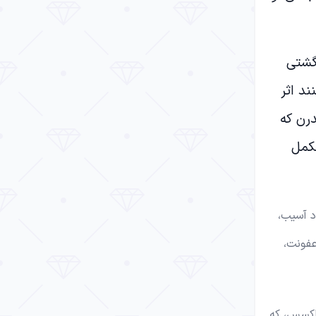
گشتی
د اثر
رن که
کمل
د آسیب،
عفونت،
‌اکسس، که