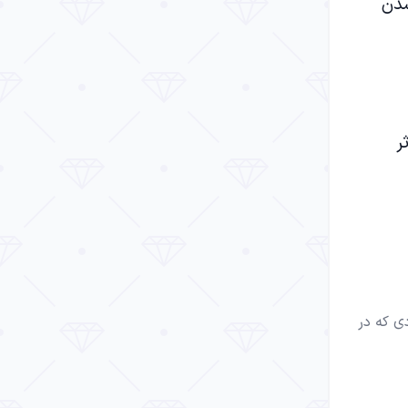
د باعث محو شدن
ر
ی که در