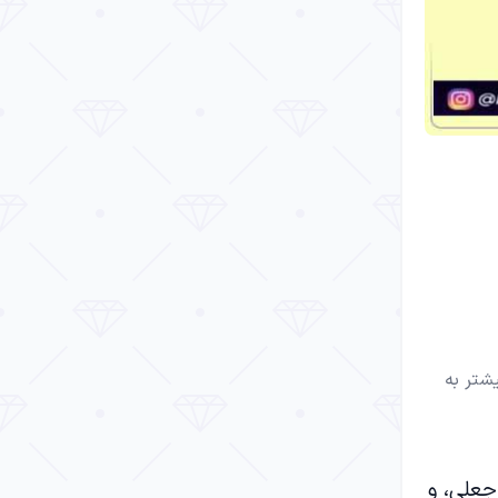
یشتر به
جعلی، و