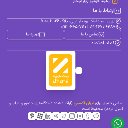
راهبند خودرو (پارکینگ)
ثبت تردد کارکنان از طریق تشخیص چهره
ارتباط با ما
و کارت
تهران، میرداماد، رودبار غربی، پلاک 26، طبقه 5
0912-445-7110
|
۰۲۱-۲۶۷۰-۶۴۸۷
امکان اضافه کردن اسکنر اثر انگشت و qr
تماس با ما
درباره ما
code (اختیاری) به دستگاه
نماد اعتماد
پردازشگر 4 هسته‌ای 8Ghz
حافظه eMMC 16GB
قابلیت تعریف 100,000 چهره و 500,000 اثر
انگشت
تمامی حقوق برای
ایران اکسس
(ارائه دهنده دستگاه‌های حضور و غیاب و
کنترل تردد) محفوظ است
ظرفیت ذخیره 10 میلیون رکورد تردد و